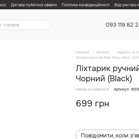
нсії
Договір публічної оферти
Політика конфіденційності
Відгуки про 
093 119 82 
Головна
Каталог
Гаджети та г
Ліхтарик ручний Neo Tools, AAх3, 300
Ліхтарик ручний
Чорний (Black)
Немає в наявності
Артикул: 189
699 грн
Повідомити, коли з'я