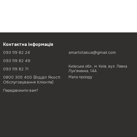
Контактна інформація
093 119 82 24
smartotakua@gmail.com
093 119 82 49
Київська обл., м. Київ, вул. Левка
093 119 82 71
Лук'яненка, 14А
0800 305 400 (Відділ Якості
Мапа проїзду
Обслуговування Клієнтів)
Передзвонити вам?