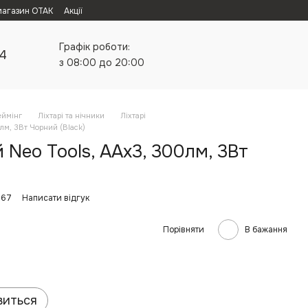
магазин ОТАК
Акції
Графік роботи:
24
з 08:00 до 20:00
еймінг
Ліхтарі та нічники
Ліхтарі
лм, 3Вт Чорний (Black)
 Neo Tools, AAх3, 300лм, 3Вт
967
Написати відгук
Порівняти
В бажання
виться