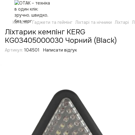
Каталог
Гаджети та геймінг
Ліхтарі та нічники
Ліхтарі
Л
Ліхтарик кемпінг KERG
KG03405000030 Чорний (Black)
Артикул:
104501
Написати відгук