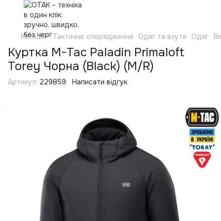
Каталог
Тактичне спорядження
Одяг та взутя
Одяг
Ве
Куртка M-Tac Paladin Primaloft
Torey Чорна (Black) (M/R)
Артикул:
229859
Написати відгук