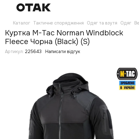
Каталог
Тактичне спорядження
Одяг та взутя
Одяг
Ве
Куртка M-Tac Norman Windblock
Fleece Чорна (Black) (S)
Артикул:
225643
Написати відгук