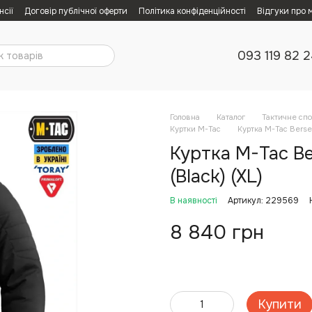
нсії
Договір публічної оферти
Політика конфіденційності
Відгуки про 
093 119 82 
Головна
Каталог
Тактичне сп
Куртки M-Tac
Куртка M-Tac Berser
Куртка M-Tac Be
(Black) (XL)
В наявності
Артикул: 229569
8 840 грн
Купити