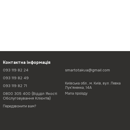
Контактна інформація
093 119 82 24
smartotakua@gmail.com
093 119 82 49
Київська обл., м. Київ, вул. Левка
093 119 82 71
Лук'яненка, 14А
0800 305 400 (Відділ Якості
Мапа проїзду
Обслуговування Клієнтів)
Передзвонити вам?