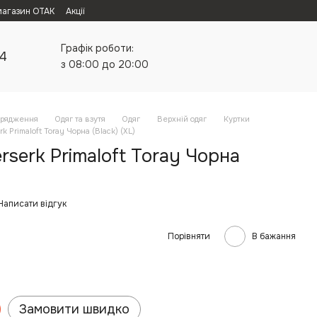
магазин ОТАК
Акції
Графік роботи:
24
з 08:00 до 20:00
орядження
Одяг та взутя
Одяг
Верхній одяг
Куртки
k Primaloft Toray Чорна (Black) (XL)
rserk Primaloft Toray Чорна
Написати відгук
Порівняти
В бажання
Замовити швидко