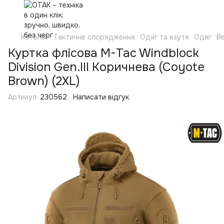
Каталог
Тактичне спорядження
Одяг та взутя
Одяг
Ве
Куртка флісова M-Tac Windblock
Division Gen.III Коричнева (Coyote
Brown) (2XL)
Артикул:
230562
Написати відгук