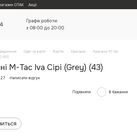
магазин ОТАК
Акції
Графік роботи:
24
з 08:00 до 20:00
орядження
Одяг та взутя
Взуття
Кросівки
Кросівки M-Tac
) (43)
і M-Tac Iva Сірі (Grey) (43)
127
Написати відгук
Порівняти
В бажання
виться