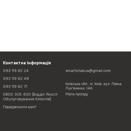
Контактна інформація
093 119 82 24
smartotakua@gmail.com
093 119 82 49
Київська обл., м. Київ, вул. Левка
093 119 82 71
Лук'яненка, 14А
0800 305 400 (Відділ Якості
Мапа проїзду
Обслуговування Клієнтів)
Передзвонити вам?