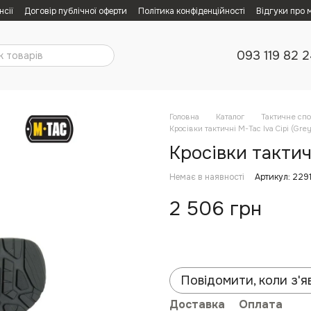
нсії
Договір публічної оферти
Політика конфіденційності
Відгуки про 
093 119 82 
Головна
Каталог
Тактичне сп
Кросівки тактичні M-Tac Iva Сірі (Grey
Кросівки тактичн
Немає в наявності
Артикул: 229
2 506 грн
Повідомити, коли з'я
Доставка
Оплата