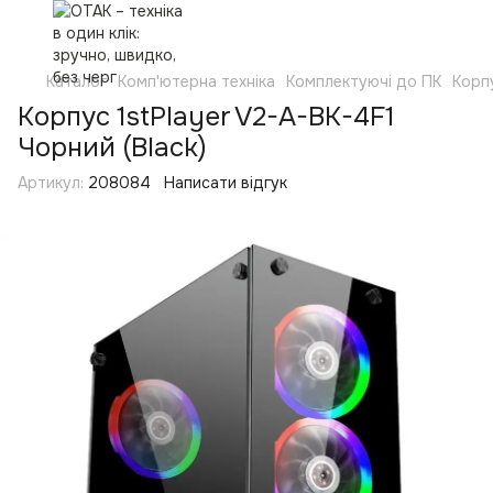
Каталог
Комп'ютерна техніка
Комплектуючі до ПК
Корп
Корпус 1stPlayer V2-A-BK-4F1
Чорний (Black)
Артикул:
208084
Написати відгук