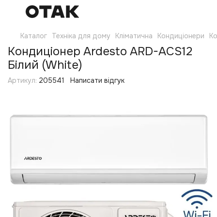
Каталог
Техніка для дому
Кліматична
Кондиціонери
Ко
Кондиціонер Ardesto ARD-ACS12
Білий (White)
Артикул:
205541
Написати відгук