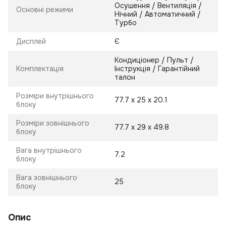
Осушення / Вентиляція /
Основні режими
Нічний / Автоматичний /
Турбо
Дисплей
Є
Кондиціонер / Пульт /
Комплектація
Інструкція / Гарантійний
талон
Розміри внутрішнього
77.7 х 25 х 20.1
блоку
Розміри зовнішнього
77.7 х 29 х 49.8
блоку
Вага внутрішнього
7.2
блоку
Вага зовнішнього
25
блоку
Опис