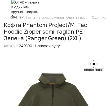
Каталог
Тактичне спорядження
Одяг та взутя
Одяг
Ко
Кофта Phantom Project/M-Tac
Hoodie Zipper semi-raglan PE
Зелена (Ranger Green) (2XL)
Артикул:
240390
Написати відгук