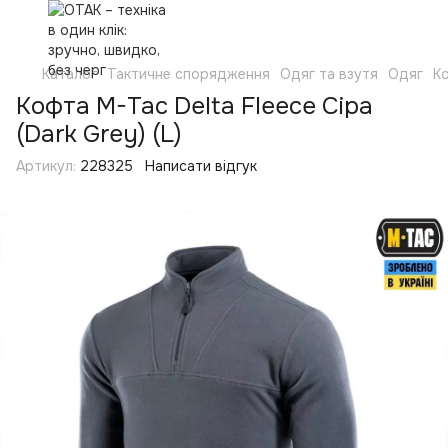
Каталог
Тактичне спорядження
Одяг та взутя
Одяг
Ко
Кофта M-Tac Delta Fleece Сіра
(Dark Grey) (L)
Артикул:
228325
Написати відгук