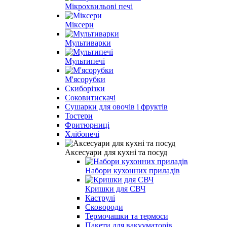
Мікрохвильові печі
Міксери
Мультиварки
Мультипечі
М'ясорубки
Скиборізки
Соковитискачі
Сушарки для овочів і фруктів
Тостери
Фритюрниці
Хлібопечі
Аксесуари для кухні та посуд
Набори кухонних приладів
Кришки для СВЧ
Каструлі
Сковороди
Термочашки та термоси
Пакети для вакууматорів