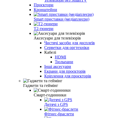
Телевізори без SmartTV
Проєктори
Кронштейни
Smart приставки (медіаплеєри)
Т2-тюнери
Аксесуари для телевізорів
Чистячі засоби для дисплеїв
Серветки для оргтехніки
Кабелі
HDMI
Тюльпани
Інші аксесуари
Екрани для проєкторів
Кріплення для проєкторів
Гаджети та геймінг
Смарт-годинники
Дитячі з GPS
Фітнес-браслети