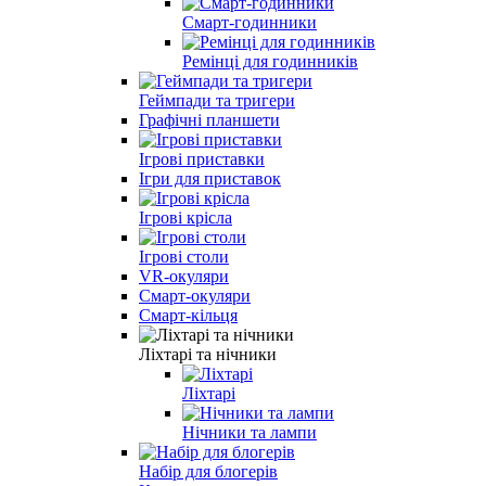
Смарт-годинники
Ремінці для годинників
Геймпади та тригери
Графічні планшети
Ігрові приставки
Ігри для приставок
Ігрові крісла
Ігрові столи
VR-окуляри
Смарт-окуляри
Смарт-кільця
Ліхтарі та нічники
Ліхтарі
Нічники та лампи
Набір для блогерів