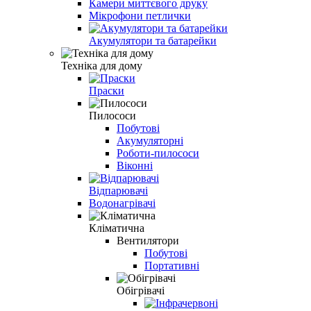
Камери миттєвого друку
Мікрофони петлички
Акумулятори та батарейки
Техніка для дому
Праски
Пилососи
Побутові
Акумуляторні
Роботи-пилососи
Віконні
Відпарювачі
Водонагрівачі
Кліматична
Вентилятори
Побутові
Портативні
Обігрівачі