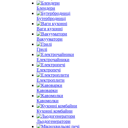
Блендери
Бутербродниці
Ваги кухонні
Вакууматори
Грилі
Електрочайники
Електропечі
Електроплити
Кавоварки
Кавомолки
Кухонні комбайни
Льодогенератори