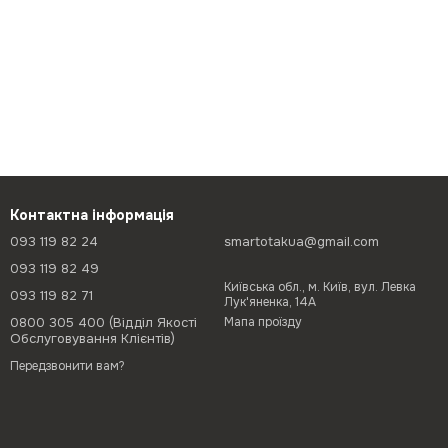
Контактна інформація
093 119 82 24
smartotakua@gmail.com
093 119 82 49
Київська обл., м. Київ, вул. Левка
093 119 82 71
Лук'яненка, 14А
0800 305 400 (Відділ Якості
Мапа проїзду
Обслуговування Клієнтів)
Передзвонити вам?