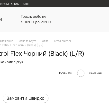
магазин ОТАК
Акції
Графік роботи:
24
з 08:00 до 20:00
орядження
Одяг та взутя
Одяг
Кітелі тактичні
 Patrol Flex Чорний (Black) (L/R)
rol Flex Чорний (Black) (L/R)
Написати відгук
Порівняти
В бажання
Замовити швидко