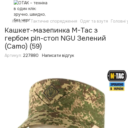
Каталог
Тактичне спорядження
Одяг та взутя
Головні
Кашкет-мазепинка M-Tac з
гербом ріп-стоп NGU Зелений
(Camo) (59)
Артикул:
227880
Написати відгук