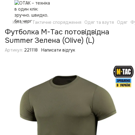
Каталог
Тактичне спорядження
Одяг та взутя
Одяг
Ф
Футболка M-Tac потовідвідна
Summer Зелена (Olive) (L)
Артикул:
221118
Написати відгук