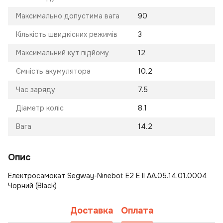
Максимально допустима вага
90
Кількість швидкісних режимів
3
Максимальний кут підйому
12
Ємність акумулятора
10.2
Час заряду
7.5
Діаметр коліс
8.1
Вага
14.2
Опис
Електросамокат Segway-Ninebot E2 E II AA.05.14.01.0004
Чорний (Black)
Доставка
Оплата