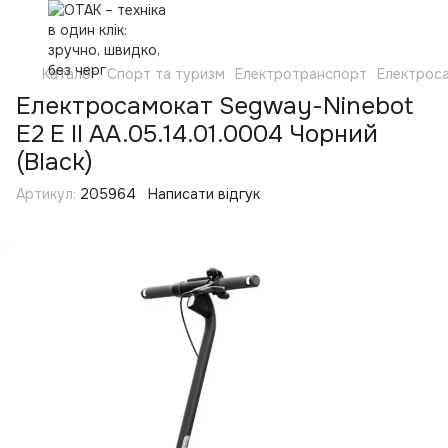
Каталог
Спорт та туризм
Електротранспорт
Електрос
Електросамокат Segway-Ninebot
E2 E II AA.05.14.01.0004 Чорний
(Black)
Артикул:
205964
Написати відгук