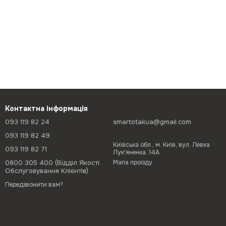
Контактна інформація
093 119 82 24
smartotakua@gmail.com
093 119 82 49
Київська обл., м. Київ, вул. Левка
093 119 82 71
Лук'яненка, 14А
0800 305 400 (Відділ Якості
Мапа проїзду
Обслуговування Клієнтів)
Передзвонити вам?