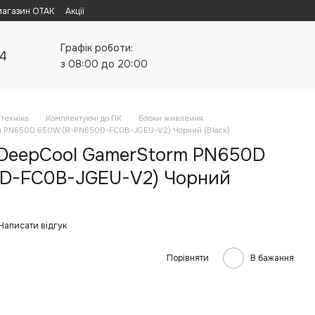
магазин ОТАК
Акції
Графік роботи:
24
з 08:00 до 20:00
техніка
Комплектуючі до ПК
Блоки живлення
m PN650D 650W (R-PN650D-FC0B-JGEU-V2) Чорний (Black)
DeepCool GamerStorm PN650D
D-FC0B-JGEU-V2) Чорний
Написати відгук
Порівняти
В бажання