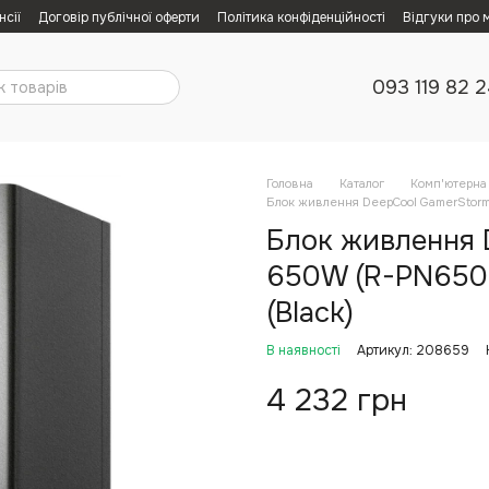
нсії
Договір публічної оферти
Політика конфіденційності
Відгуки про 
093 119 82 
Головна
Каталог
Комп'ютерна 
Блок живлення DeepCool GamerStor
Блок живлення 
650W (R-PN650
(Black)
В наявності
Артикул: 208659
4 232 грн