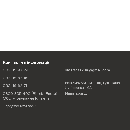
Контактна інформація
093 119 82 24
smartotakua@gmail.com
093 119 82 49
Київська обл., м. Київ, вул. Левка
093 119 82 71
Лук'яненка, 14А
0800 305 400 (Відділ Якості
Мапа проїзду
Обслуговування Клієнтів)
Передзвонити вам?