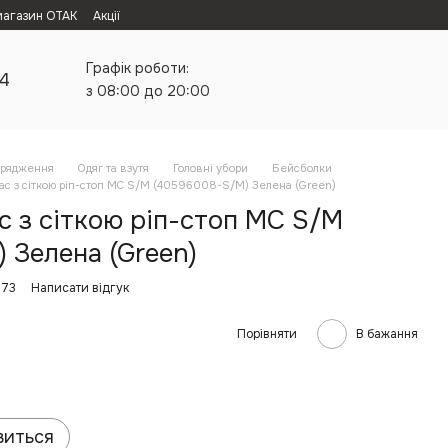
магазин ОТАК
Акції
Графік роботи:
24
з 08:00 до 20:00
орядження
Одяг та взутя
Головні убори
Бейсболки
c з сіткою ріп-стоп MC S/M (40596008-S/M) Зелена (Green)
c з сіткою ріп-стоп MC S/M
 Зелена (Green)
573
Написати відгук
Порівняти
В бажання
виться