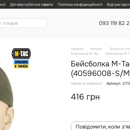
нсії
Договір публічної оферти
Політика конфіденційності
Відгуки про 
093 119 82 
Головна
Каталог
Тактичне сп
Бейсболки M-Tac
Бейсболка M-Ta
Бейсболка M-Ta
(40596008-S/M)
Немає в наявності
Артикул: 217
416 грн
Повідомити, коли з'я