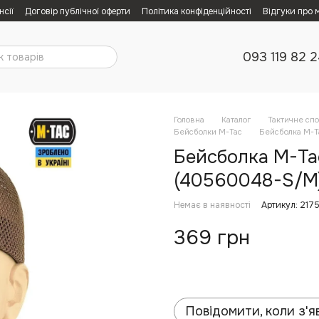
нсії
Договір публічної оферти
Політика конфіденційності
Відгуки про 
093 119 82 
Головна
Каталог
Тактичне сп
Бейсболки M-Tac
Бейсболка M-Ta
Бейсболка M-Tac
(40560048-S/M) 
Немає в наявності
Артикул: 217
369 грн
Повідомити, коли з'я