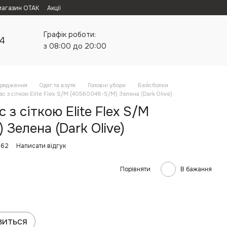
магазин ОТАК
Акції
Графік роботи:
24
з 08:00 до 20:00
орядження
Одяг та взутя
Головні убори
Бейсболки
c з сіткою Elite Flex S/M (40560048-S/M) Зелена (Dark Olive)
 з сіткою Elite Flex S/M
Зелена (Dark Olive)
562
Написати відгук
Порівняти
В бажання
виться