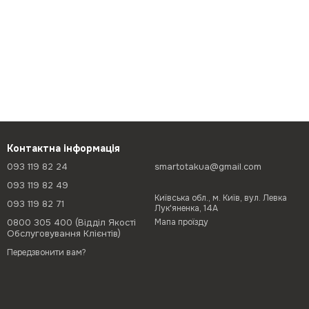
Контактна інформація
093 119 82 24
smartotakua@gmail.com
093 119 82 49
Київська обл., м. Київ, вул. Левка
093 119 82 71
Лук'яненка, 14А
0800 305 400 (Відділ Якості
Мапа проїзду
Обслуговування Клієнтів)
Передзвонити вам?