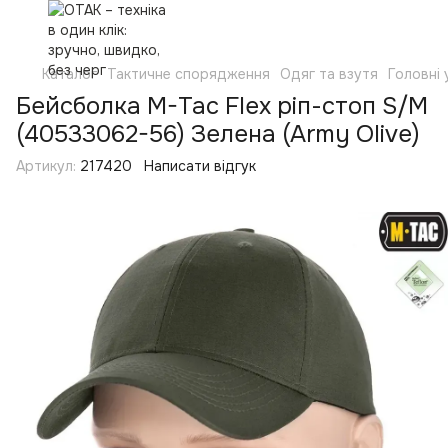
Каталог
Тактичне спорядження
Одяг та взутя
Головні
Бейсболка M-Tac Flex ріп-стоп S/M
(40533062-56) Зелена (Army Olive)
Артикул:
217420
Написати відгук