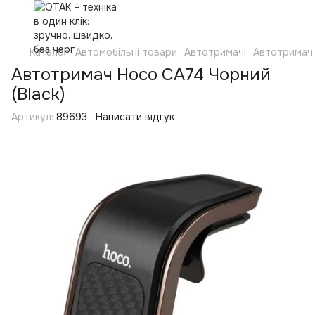
Каталог
Автомобільні товари
Автотримачі
Автотримач 
Автотримач Hoco CA74 Чорний
(Black)
Артикул:
89693
Написати відгук