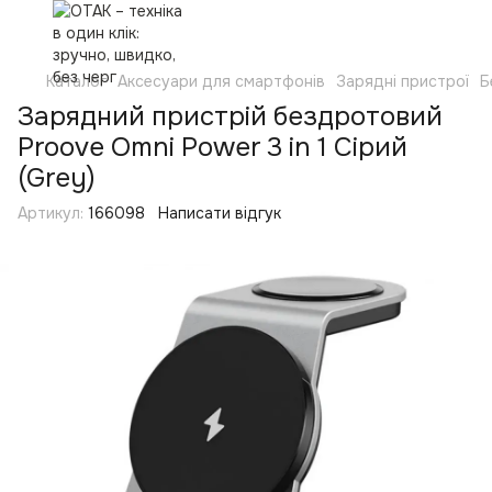
Каталог
Аксесуари для смартфонів
Зарядні пристрої
Б
Зарядний пристрій бездротовий
Proove Omni Power 3 in 1 Сірий
(Grey)
Артикул:
166098
Написати відгук