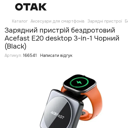
Каталог
Аксесуари для смартфонів
Зарядні пристрої
Б
Зарядний пристрій бездротовий
Acefast E20 desktop 3-in-1 Чорний
(Black)
Артикул:
166541
Написати відгук