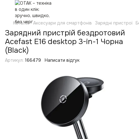
Каталог
Аксесуари для смартфонів
Зарядні пристрої
Б
Зарядний пристрій бездротовий
Acefast E16 desktop 3-in-1 Чорна
(Black)
Артикул:
166479
Написати відгук