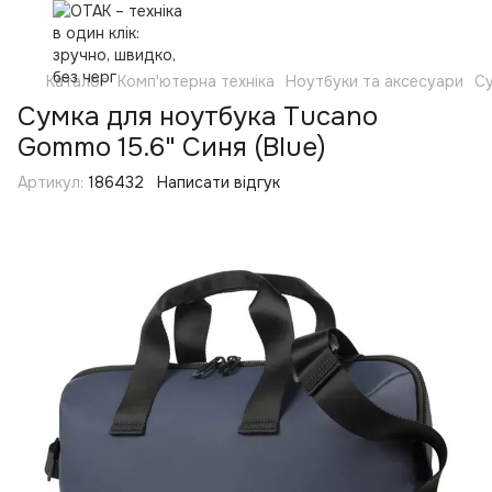
Каталог
Комп'ютерна техніка
Ноутбуки та аксесуари
Су
Сумка для ноутбука Tucano
Gommo 15.6" Синя (Blue)
Артикул:
186432
Написати відгук