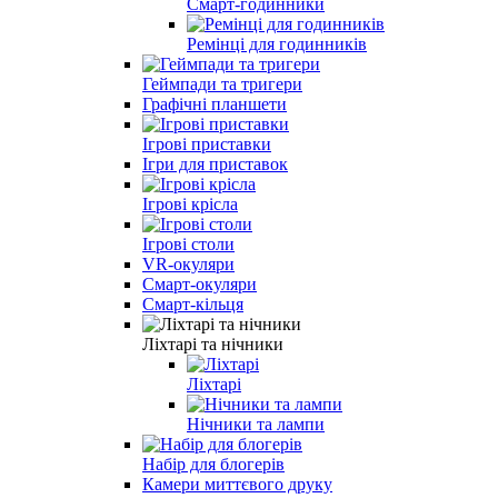
Смарт-годинники
Ремінці для годинників
Геймпади та тригери
Графічні планшети
Ігрові приставки
Ігри для приставок
Ігрові крісла
Ігрові столи
VR-окуляри
Смарт-окуляри
Смарт-кільця
Ліхтарі та нічники
Ліхтарі
Нічники та лампи
Набір для блогерів
Камери миттєвого друку