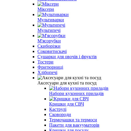
Міксери
Мультиварки
Мультипечі
М'ясорубки
Скиборізки
Соковитискачі
Сушарки для овочів і фруктів
Тостери
Фритюрниці
Хлібопечі
Аксесуари для кухні та посуд
Набори кухонних приладів
Кришки для СВЧ
Каструлі
Сковороди
Термочашки та термоси
Пакети для вакууматорів
Кришки для посуду