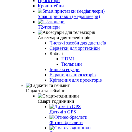
Проєктори
Кронштейни
Smart приставки (медіаплеєри)
Т2-тюнери
Аксесуари для телевізорів
Чистячі засоби для дисплеїв
Серветки для оргтехніки
Кабелі
HDMI
Тюльпани
Інші аксесуари
Екрани для проєкторів
Кріплення для проєкторів
Гаджети та геймінг
Смарт-годинники
Дитячі з GPS
Фітнес-браслети