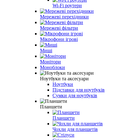
Wi-Fi роутери
Мережеві перехідники
Мережеві фільтри
Мікрофони ігрові
Миші
Монітори
Моноблоки
Ноутбуки та аксесуари
Ноутбуки
Підставки для ноутбуків
Сумки для ноутбуків
Планшети
Планшети
Чохли для планшетів