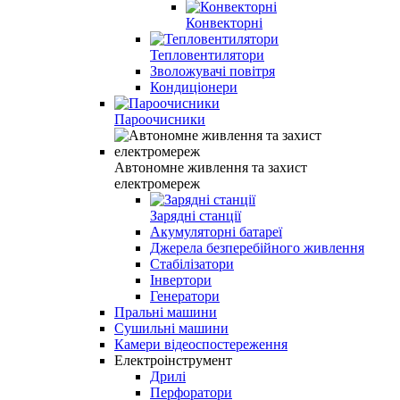
Конвекторні
Тепловентилятори
Зволожувачі повітря
Кондиціонери
Пароочисники
Автономне живлення та захист
електромереж
Зарядні станції
Акумуляторні батареї
Джерела безперебійного живлення
Стабілізатори
Інвертори
Генератори
Пральні машини
Сушильні машини
Камери відеоспостереження
Електроінструмент
Дрилі
Перфоратори