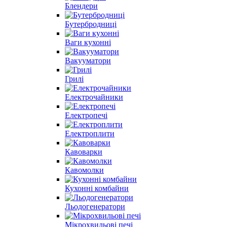
Блендери
Бутербродниці
Ваги кухонні
Вакууматори
Грилі
Електрочайники
Електропечі
Електроплити
Кавоварки
Кавомолки
Кухонні комбайни
Льодогенератори
Мікрохвильові печі