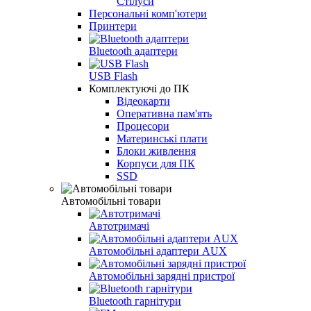
Стілуси
Персональні комп'ютери
Принтери
Bluetooth адаптери
USB Flash
Комплектуючі до ПК
Відеокарти
Оперативна пам'ять
Процесори
Материнські плати
Блоки живлення
Корпуси для ПК
SSD
Автомобільні товари
Автотримачі
Автомобільні адаптери AUX
Автомобільні зарядні пристрої
Bluetooth гарнітури