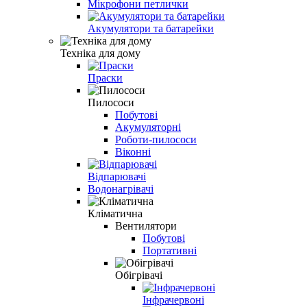
Мікрофони петлички
Акумулятори та батарейки
Техніка для дому
Праски
Пилососи
Побутові
Акумуляторні
Роботи-пилососи
Віконні
Відпарювачі
Водонагрівачі
Кліматична
Вентилятори
Побутові
Портативні
Обігрівачі
Інфрачервоні