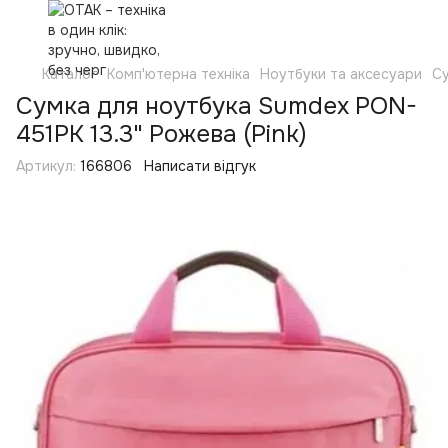
Каталог
Комп'ютерна техніка
Ноутбуки та аксесуари
Су
Сумка для ноутбука Sumdex PON-
451PK 13.3" Рожева (Pink)
Артикул:
166806
Написати відгук