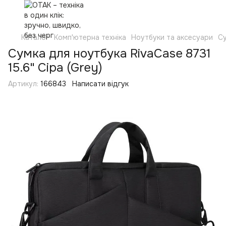
Каталог
Комп'ютерна техніка
Ноутбуки та аксесуари
Су
Сумка для ноутбука RivaCase 8731
15.6" Сіра (Grey)
Артикул:
166843
Написати відгук