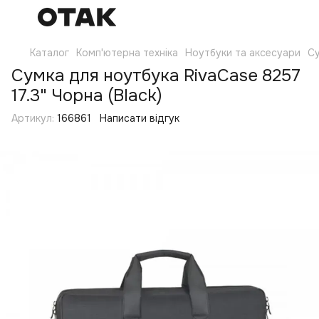
Каталог
Комп'ютерна техніка
Ноутбуки та аксесуари
Су
Сумка для ноутбука RivaCase 8257
17.3" Чорна (Black)
Артикул:
166861
Написати відгук