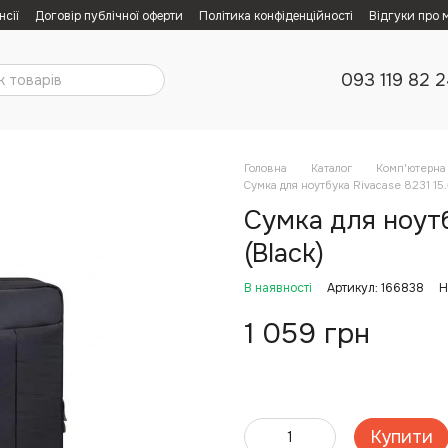
нсії
Договір публічної оферти
Політика конфіденційності
Відгуки про 
093 119 82 
Головна
Каталог
Комп'ютерна 
Сумка для ноутбука Rivacase 8231 15.
Сумка для ноутб
(Black)
В наявності
Артикул: 166838
Н
1 059 грн
Купити