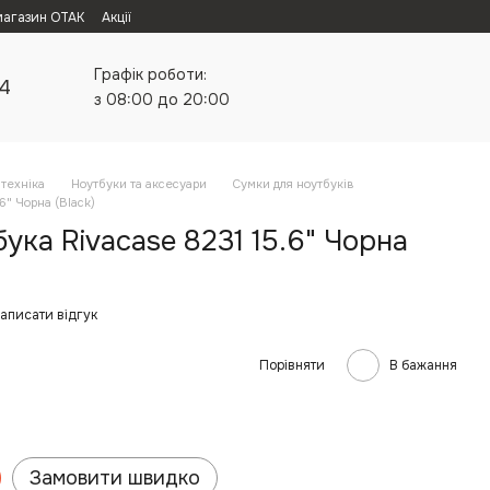
магазин ОТАК
Акції
Графік роботи:
24
з 08:00 до 20:00
техніка
Ноутбуки та аксесуари
Сумки для ноутбуків
6" Чорна (Black)
ука Rivacase 8231 15.6" Чорна
аписати відгук
Порівняти
В бажання
Замовити швидко