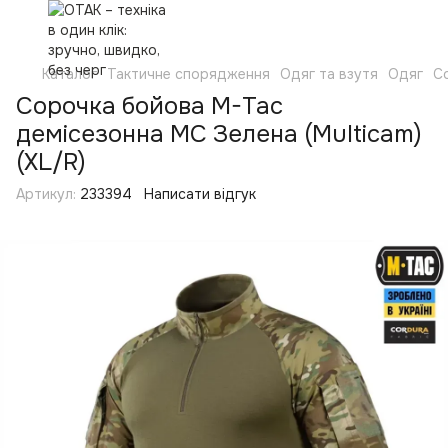
Каталог
Тактичне спорядження
Одяг та взутя
Одяг
С
Сорочка бойова M-Tac
демісезонна MC Зелена (Multicam)
(XL/R)
Артикул:
233394
Написати відгук