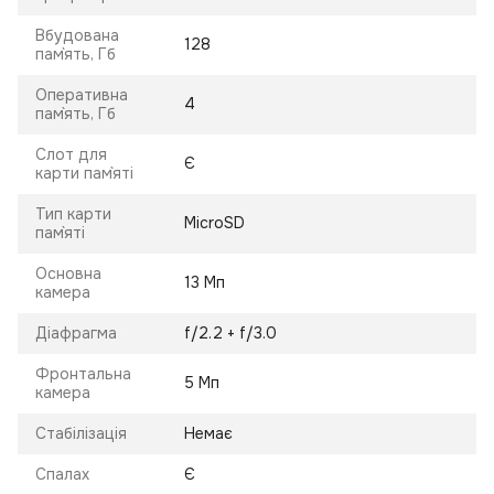
Вбудована
128
пам`ять, Гб
Оперативна
4
пам`ять, Гб
Слот для
Є
карти пам`яті
Тип карти
MicroSD
пам`яті
Основна
13 Мп
камера
Діафрагма
f/2.2 + f/3.0
Фронтальна
5 Мп
камера
Стабілізація
Немає
Спалах
Є