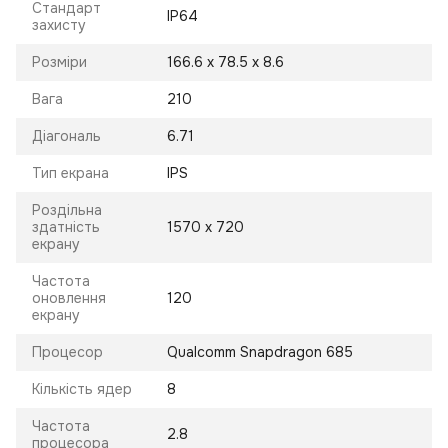
Стандарт
IP64
захисту
Розміри
166.6 x 78.5 x 8.6
Вага
210
Діагональ
6.71
Тип екрана
IPS
Роздільна
здатність
1570 x 720
екрану
Частота
оновлення
120
екрану
Процесор
Qualcomm Snapdragon 685
Кількість ядер
8
Частота
2.8
процесора