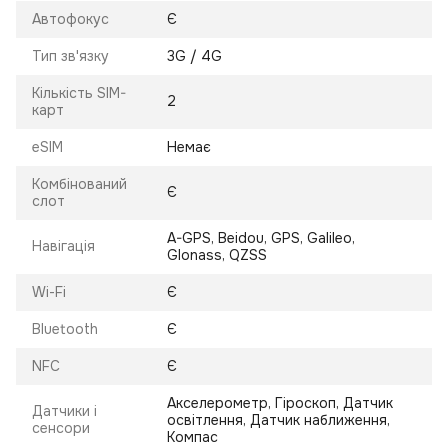
Автофокус
Є
Тип зв'язку
3G / 4G
Кількість SIM-
2
карт
eSIM
Немає
Комбінований
Є
слот
A-GPS, Beidou, GPS, Galileo,
Навігація
Glonass, QZSS
Wi-Fi
Є
Bluetooth
Є
NFC
Є
Акселерометр, Гіроскоп, Датчик
Датчики і
освітлення, Датчик наближення,
сенсори
Компас