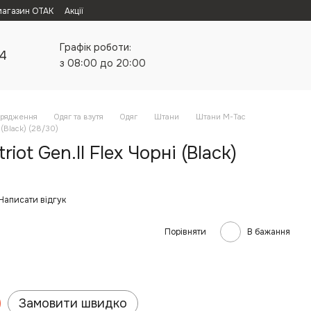
магазин ОТАК
Акції
Графік роботи:
24
з 08:00 до 20:00
орядження
Одяг та взутя
Одяг
Штани
Штани M-Tac
 (Black) (28/30)
iot Gen.II Flex Чорні (Black)
Написати відгук
Порівняти
В бажання
Замовити швидко