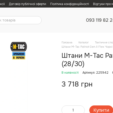
нсії
Договір публічної оферти
Політика конфіденційності
Відгуки про 
093 119 82 
Головна
Каталог
Тактичне сп
Штани M-Tac Patriot Gen.II Flex Чорні
Штани M-Tac Patr
(28/30)
В наявності
Артикул: 225942
3 718 грн
Купити