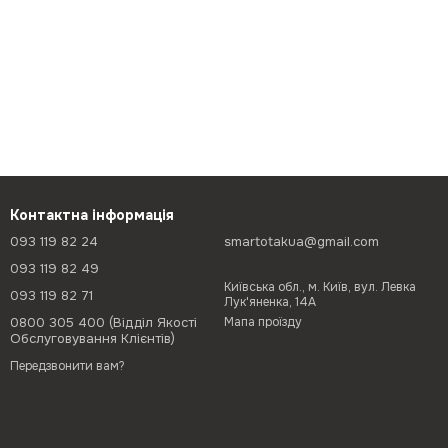
Контактна інформація
093 119 82 24
smartotakua@gmail.com
093 119 82 49
Київська обл., м. Київ, вул. Левка
093 119 82 71
Лук'яненка, 14А
0800 305 400 (Відділ Якості
Мапа проїзду
Обслуговування Клієнтів)
Передзвонити вам?