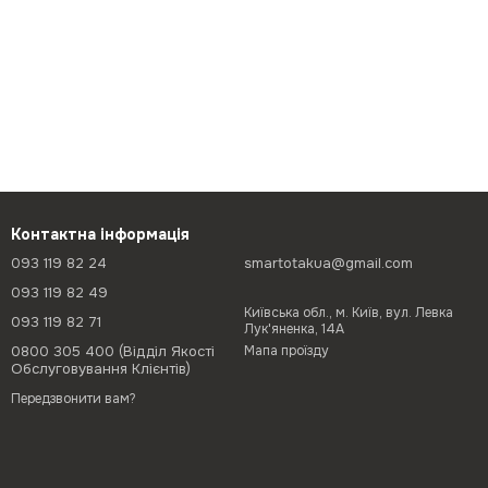
Контактна інформація
093 119 82 24
smartotakua@gmail.com
093 119 82 49
Київська обл., м. Київ, вул. Левка
093 119 82 71
Лук'яненка, 14А
0800 305 400 (Відділ Якості
Мапа проїзду
Обслуговування Клієнтів)
Передзвонити вам?