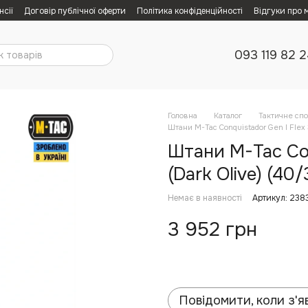
нсії
Договір публічної оферти
Політика конфіденційності
Відгуки про 
093 119 82 
Головна
Каталог
Тактичне сп
Штани M-Tac Conquistador Gen І Flex 
Штани M-Tac Con
(Dark Olive) (40/
Немає в наявності
Артикул: 238
3 952 грн
Повідомити, коли з'я