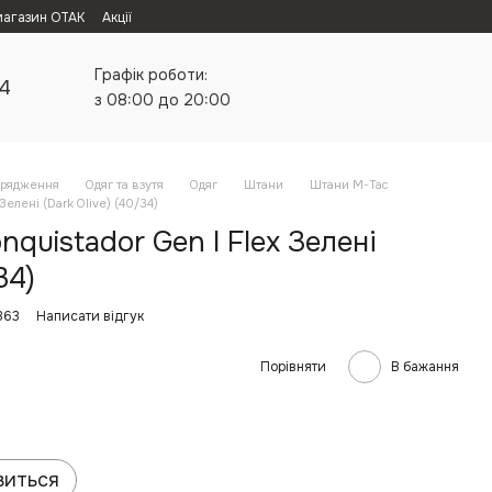
магазин ОТАК
Акції
Графік роботи:
24
з 08:00 до 20:00
орядження
Одяг та взутя
Одяг
Штани
Штани M-Tac
Зелені (Dark Olive) (40/34)
quistador Gen І Flex Зелені
34)
363
Написати відгук
Порівняти
В бажання
виться