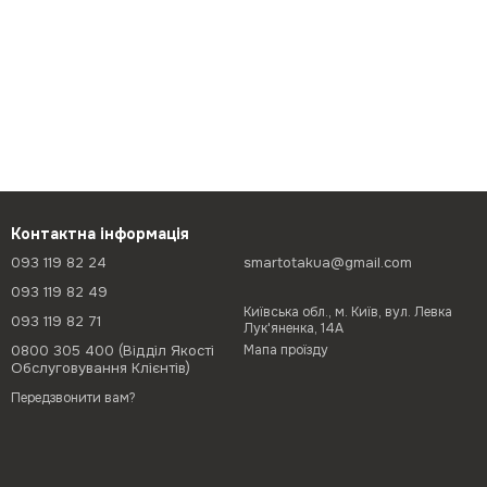
Контактна інформація
093 119 82 24
smartotakua@gmail.com
093 119 82 49
Київська обл., м. Київ, вул. Левка
093 119 82 71
Лук'яненка, 14А
0800 305 400 (Відділ Якості
Мапа проїзду
Обслуговування Клієнтів)
Передзвонити вам?