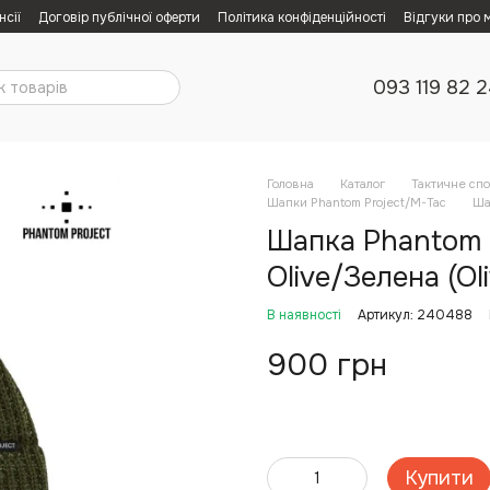
нсії
Договір публічної оферти
Політика конфіденційності
Відгуки про 
093 119 82 
Головна
Каталог
Тактичне сп
Шапки Phantom Project/M-Tac
Ша
Шапка Phantom 
Olive/Зелена (Oli
В наявності
Артикул: 240488
900 грн
Купити