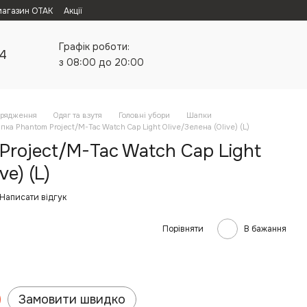
магазин ОТАК
Акції
Графік роботи:
24
з 08:00 до 20:00
орядження
Одяг та взутя
Головні убори
Шапки
пка Phantom Project/M-Tac Watch Cap Light Olive/Зелена (Olive) (L)
Project/M-Tac Watch Cap Light
ve) (L)
Написати відгук
Порівняти
В бажання
Замовити швидко