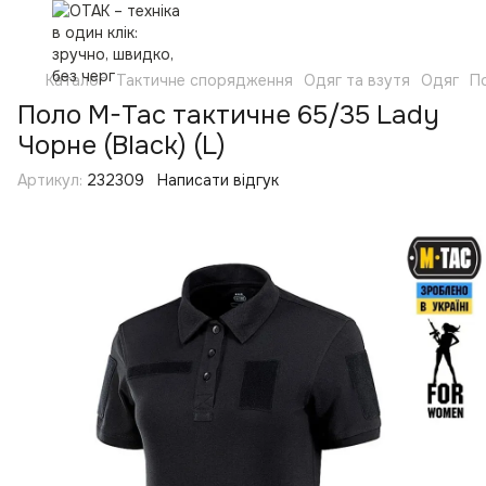
Каталог
Тактичне спорядження
Одяг та взутя
Одяг
П
Поло M-Tac тактичне 65/35 Lady
Чорне (Black) (L)
Артикул:
232309
Написати відгук