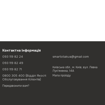
Контактна інформація
093 119 82 24
smartotakua@gmail.com
093 119 82 49
Київська обл., м. Київ, вул. Левка
093 119 82 71
Лук'яненка, 14А
0800 305 400 (Відділ Якості
Мапа проїзду
Обслуговування Клієнтів)
Передзвонити вам?