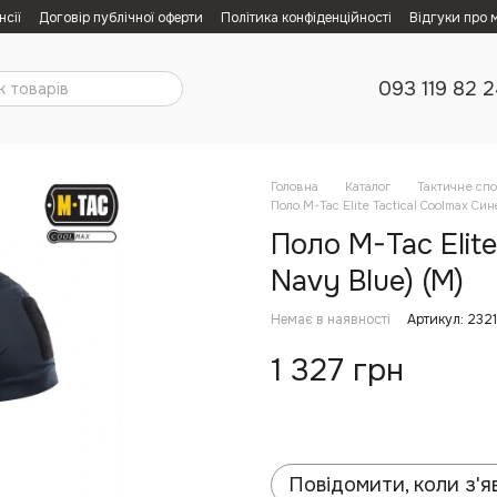
нсії
Договір публічної оферти
Політика конфіденційності
Відгуки про 
093 119 82 
Головна
Каталог
Тактичне сп
Поло M-Tac Elite Tactical Coolmax Син
Поло M-Tac Elite
Navy Blue) (M)
Немає в наявності
Артикул: 232
1 327 грн
Повідомити, коли з'я