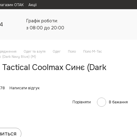
магазин ОТАК
Акції
Графік роботи:
24
з 08:00 до 20:00
орядження
Одяг та взутя
Одяг
Поло
Поло M-Tac
є (Dark Navy Blue) (M)
 Tactical Coolmax Синє (Dark
178
Написати відгук
Порівняти
В бажання
виться