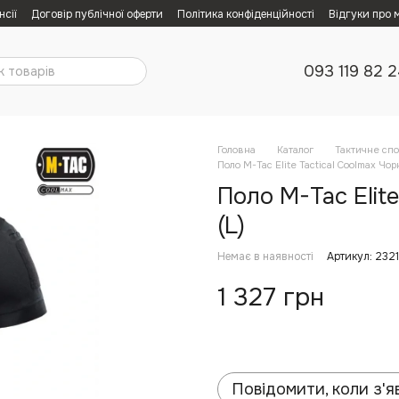
нсії
Договір публічної оферти
Політика конфіденційності
Відгуки про 
093 119 82 
Головна
Каталог
Тактичне сп
Поло M-Tac Elite Tactical Coolmax Чорн
Поло M-Tac Elite
(L)
Немає в наявності
Артикул: 232
1 327 грн
Повідомити, коли з'я