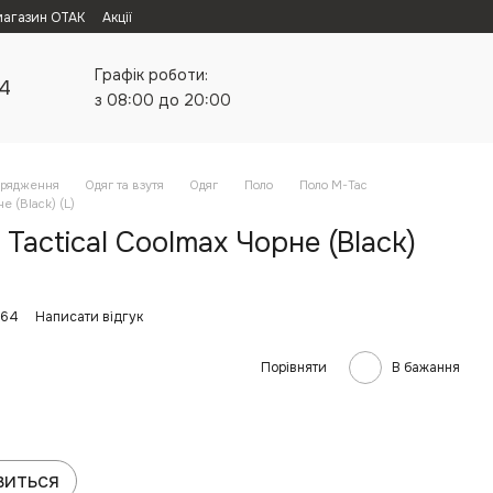
магазин ОТАК
Акції
Графік роботи:
24
з 08:00 до 20:00
орядження
Одяг та взутя
Одяг
Поло
Поло M-Tac
е (Black) (L)
 Tactical Coolmax Чорне (Black)
164
Написати відгук
Порівняти
В бажання
виться