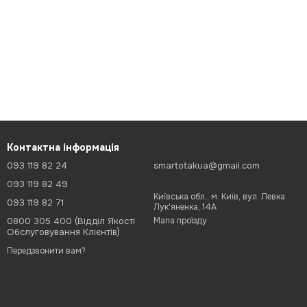
Контактна інформація
093 119 82 24
smartotakua@gmail.com
093 119 82 49
Київська обл., м. Київ, вул. Левка
093 119 82 71
Лук'яненка, 14А
0800 305 400 (Відділ Якості
Мапа проїзду
Обслуговування Клієнтів)
Передзвонити вам?