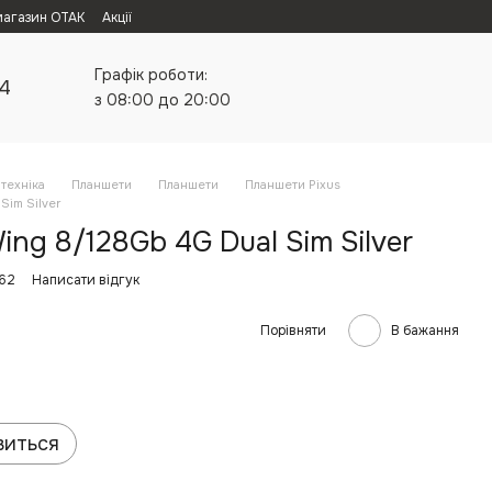
магазин ОТАК
Акції
Графік роботи:
24
з 08:00 до 20:00
техніка
Планшети
Планшети
Планшети Pixus
Sim Silver
ing 8/128Gb 4G Dual Sim Silver
162
Написати відгук
Порівняти
В бажання
виться