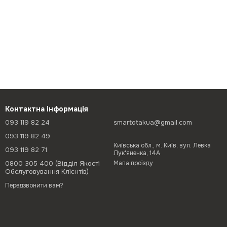
Контактна інформація
093 119 82 24
smartotakua@gmail.com
093 119 82 49
Київська обл., м. Київ, вул. Левка
093 119 82 71
Лук'яненка, 14А
0800 305 400 (Відділ Якості
Мапа проїзду
Обслуговування Клієнтів)
Передзвонити вам?