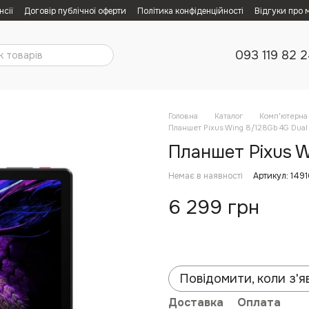
нсії
Договір публічної оферти
Політика конфіденційності
Відгуки про 
093 119 82 
Головна
Каталог
Комп'ютерна 
Планшет Pixus Wing 8/128Gb 4G Dual 
Планшет Pixus W
Немає в наявності
Артикул: 149
6 299 грн
Повідомити, коли з'я
Доставка
Оплата