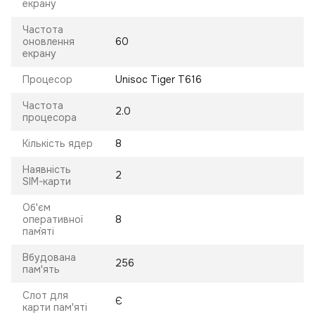
екрану
Частота
оновлення
60
екрану
Процесор
Unisoc Tiger T616
Частота
2.0
процесора
Кількість ядер
8
Наявність
2
SIM-карти
Об'єм
оперативної
8
пам`яті
Вбудована
256
пам'ять
Слот для
Є
карти пам'яті