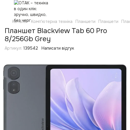
Каталог
Комп'ютерна техніка
Планшети
Планшети
Пла
Планшет Blackview Tab 60 Pro
8/256Gb Grey
Артикул:
139542
Написати відгук