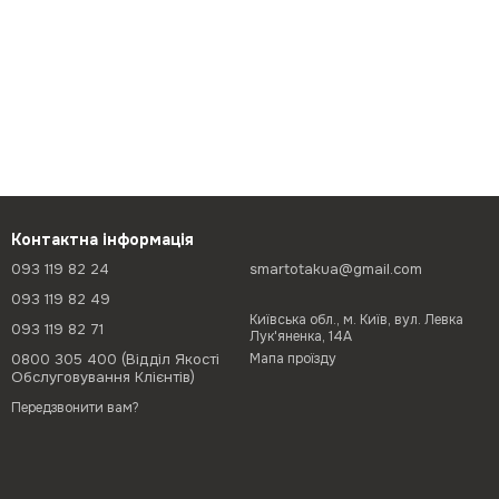
Контактна інформація
093 119 82 24
smartotakua@gmail.com
093 119 82 49
Київська обл., м. Київ, вул. Левка
093 119 82 71
Лук'яненка, 14А
0800 305 400 (Відділ Якості
Мапа проїзду
Обслуговування Клієнтів)
Передзвонити вам?