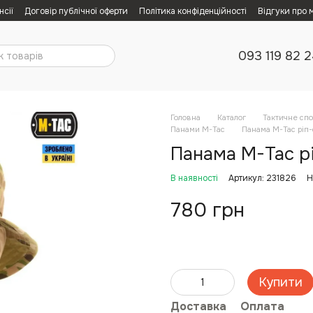
нсії
Договір публічної оферти
Політика конфіденційності
Відгуки про 
093 119 82 
Головна
Каталог
Тактичне сп
Панами M-Tac
Панама M-Tac ріп-
Панама M-Tac рі
В наявності
Артикул: 231826
Н
780 грн
Купити
Доставка
Оплата