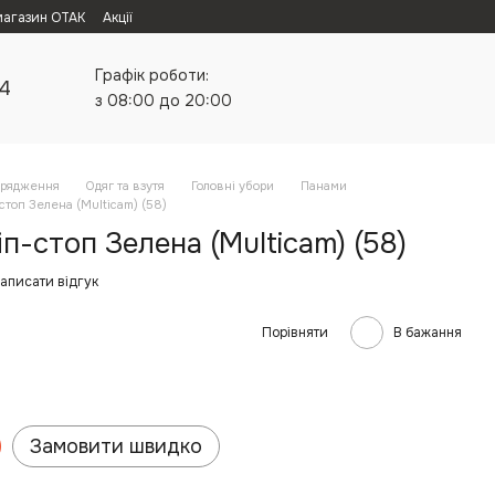
магазин ОТАК
Акції
Графік роботи:
24
з 08:00 до 20:00
орядження
Одяг та взутя
Головні убори
Панами
стоп Зелена (Multicam) (58)
п-стоп Зелена (Multicam) (58)
аписати відгук
Порівняти
В бажання
Замовити швидко