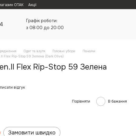
магазин ОТАК
Акції
Графік роботи:
24
з 08:00 до 20:00
орядження
Одяг та взутя
Головні убори
Панами
I Flex Rip-Stop 59 Зелена (Dark Olive)
n.II Flex Rip-Stop 59 Зелена
писати відгук
Порівняти
В бажання
Замовити швидко