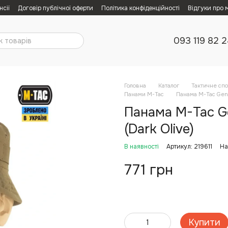
нсії
Договір публічної оферти
Політика конфіденційності
Відгуки про 
093 119 82 
Головна
Каталог
Тактичне сп
Панами M-Tac
Панама M-Tac Gen.I
Панама M-Tac Ge
(Dark Olive)
В наявності
Артикул: 219611
На
771 грн
Купити