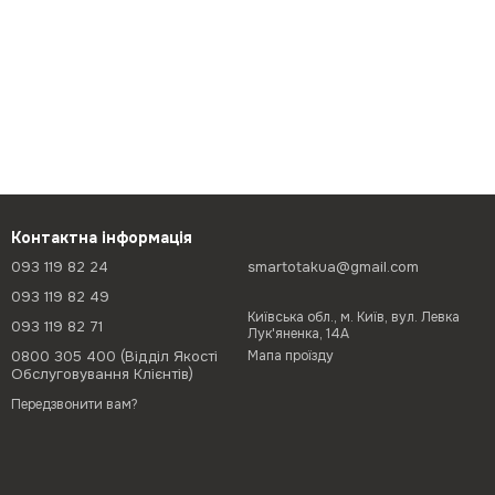
Контактна інформація
093 119 82 24
smartotakua@gmail.com
093 119 82 49
Київська обл., м. Київ, вул. Левка
093 119 82 71
Лук'яненка, 14А
0800 305 400 (Відділ Якості
Мапа проїзду
Обслуговування Клієнтів)
Передзвонити вам?