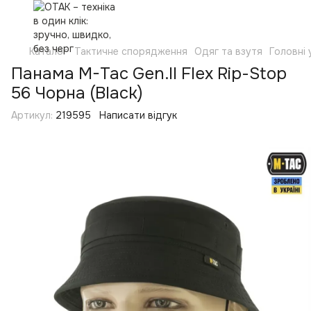
Каталог
Тактичне спорядження
Одяг та взутя
Головні
Панама M-Tac Gen.II Flex Rip-Stop
56 Чорна (Black)
Артикул:
219595
Написати відгук