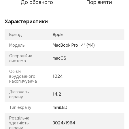
До обраного
Порівняти
Характеристики
Бренд
Apple
Модель
MacBook Pro 14" (M4)
Операційна
macOS
система
Об'єм
вбудованого
1024
накопичувача
Діагональ
14.2
екрану
Тип екрану
miniLED
Роздільна
здатність
3024x1964
екрану