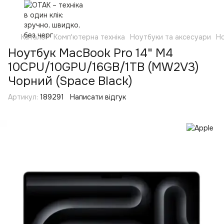
Каталог
Комп'ютерна техніка
Ноутбуки та аксесуари
Н
Ноутбук MacBook Pro 14" M4
10CPU/10GPU/16GB/1TB (MW2V3)
Чорний (Space Black)
Артикул:
189291
Написати відгук