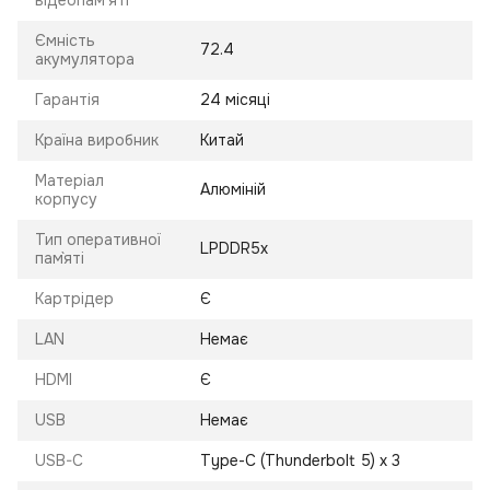
відеопам'яті
Ємність
72.4
акумулятора
Гарантія
24 місяці
Країна виробник
Китай
Матеріал
Алюміній
корпусу
Тип оперативної
LPDDR5х
пам`яті
Картрідер
Є
LAN
Немає
HDMI
Є
USB
Немає
USB-C
Type-C (Thunderbolt 5) x 3