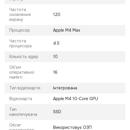
Частота
оновлення
120
екрану
Процесор
Apple M4 Max
Частота
4.5
процесора
Кількість ядер
10
Об'єм
оперативної
16
пам`яті
Тип відеокарти
Інтегрована
Відеокарта
Apple M4 10-Core GPU
Тип
SSD
накопичувача
Обсяг
Використовує ОЗП