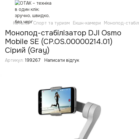
Каталог
Спорт та туризм
Екшн-камери
Монопод-стабілі
Монопод-стабілізатор DJI Osmo
Mobile SE (CP.OS.00000214.01)
Cірий (Gray)
Артикул:
199267
Написати відгук