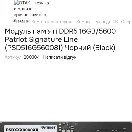
Каталог
Комп'ютерна техніка
Комплектуючі до ПК
Опер
Модуль пам'яті DDR5 16GB/5600
Patriot Signature Line
(PSD516G560081) Чорний (Black)
Артикул:
208384
Написати відгук