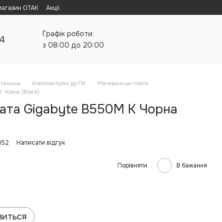
магазин ОТАК
Акції
Графік роботи:
24
з 08:00 до 20:00
техніка
Комплектуючі до ПК
Материнські плати
 Чорна (Black)
ата Gigabyte B550M K Чорна
152
Написати відгук
Порівняти
В бажання
виться