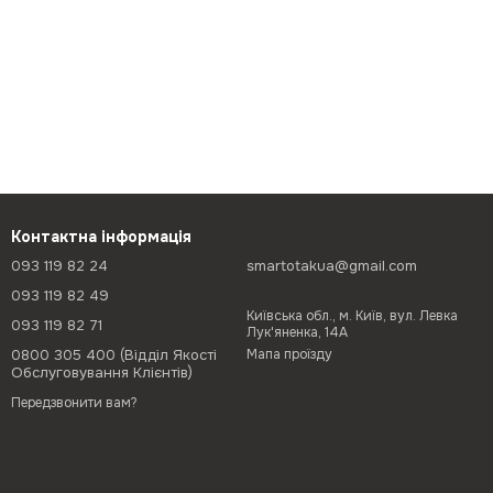
Контактна інформація
093 119 82 24
smartotakua@gmail.com
093 119 82 49
Київська обл., м. Київ, вул. Левка
093 119 82 71
Лук'яненка, 14А
0800 305 400 (Відділ Якості
Мапа проїзду
Обслуговування Клієнтів)
Передзвонити вам?