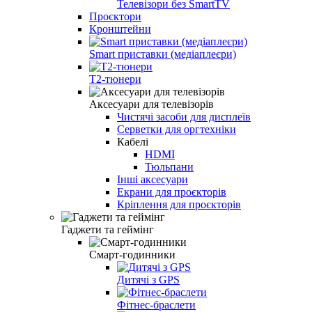
Телевізори без SmartTV
Проєктори
Кронштейни
Smart приставки (медіаплеєри)
Т2-тюнери
Аксесуари для телевізорів
Чистячі засоби для дисплеїв
Серветки для оргтехніки
Кабелі
HDMI
Тюльпани
Інші аксесуари
Екрани для проєкторів
Кріплення для проєкторів
Гаджети та геймінг
Смарт-годинники
Дитячі з GPS
Фітнес-браслети