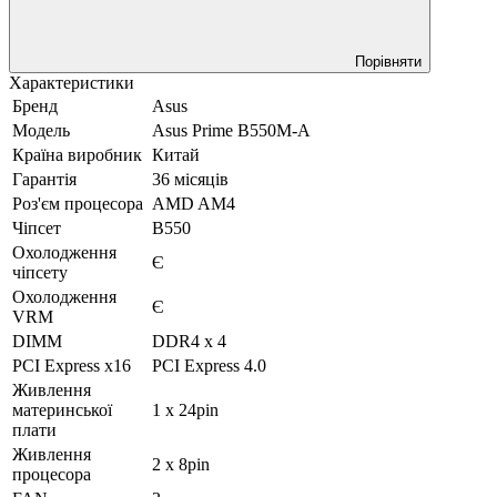
Порівняти
Характеристики
Бренд
Asus
Модель
Asus Prime B550M-A
Країна виробник
Китай
Гарантія
36 місяців
Роз'єм процесора
AMD AM4
Чіпсет
B550
Охолодження
Є
чіпсету
Охолодження
Є
VRM
DIMM
DDR4 x 4
PCI Express x16
PCI Express 4.0
Живлення
материнської
1 х 24pin
плати
Живлення
2 х 8pin
процесора