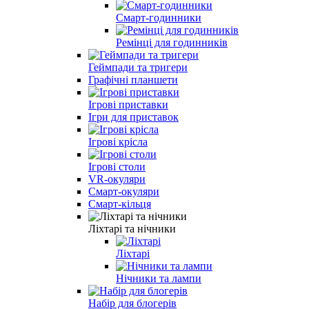
Смарт-годинники
Ремінці для годинників
Геймпади та тригери
Графічні планшети
Ігрові приставки
Ігри для приставок
Ігрові крісла
Ігрові столи
VR-окуляри
Смарт-окуляри
Смарт-кільця
Ліхтарі та нічники
Ліхтарі
Нічники та лампи
Набір для блогерів