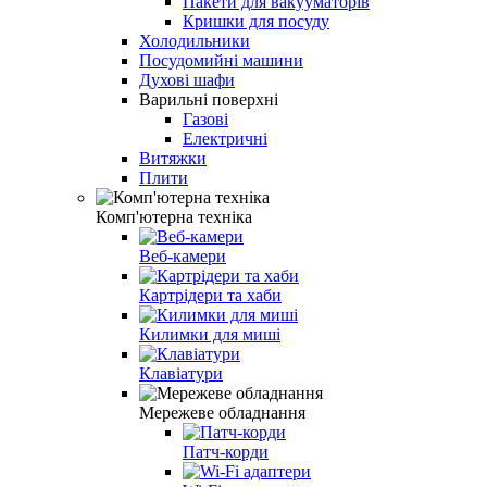
Пакети для вакууматорів
Кришки для посуду
Холодильники
Посудомийні машини
Духові шафи
Варильні поверхні
Газові
Електричні
Витяжки
Плити
Комп'ютерна техніка
Веб-камери
Картрідери та хаби
Килимки для миші
Клавіатури
Мережеве обладнання
Патч-корди