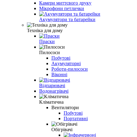
Камери миттєвого друку
Мікрофони петлички
Акумулятори та батарейки
Техніка для дому
Праски
Пилососи
Побутові
Акумуляторні
Роботи-пилососи
Віконні
Відпарювачі
Водонагрівачі
Кліматична
Вентилятори
Побутові
Портативні
Обігрівачі