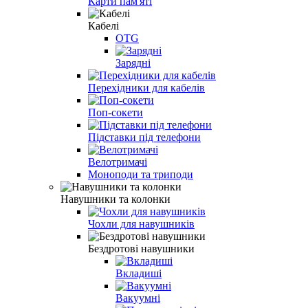
Карти пам'яті
Кабелі
OTG
Зарядні
Перехідники для кабелів
Поп-сокети
Підставки під телефони
Велотримачі
Моноподи та триподи
Навушники та колонки
Чохли для навушників
Бездротові навушники
Вкладиші
Вакуумні