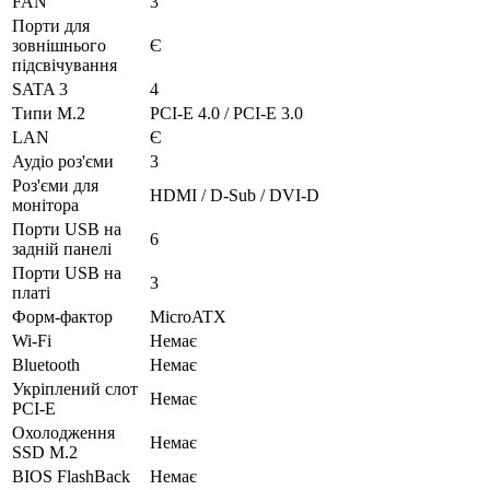
FAN
3
Порти для
зовнішнього
Є
підсвічування
SATA 3
4
Типи M.2
PCI-E 4.0 / PCI-E 3.0
LAN
Є
Аудіо роз'єми
3
Роз'єми для
HDMI / D-Sub / DVI-D
монітора
Порти USB на
6
задній панелі
Порти USB на
3
платі
Форм-фактор
MicroATX
Wi-Fi
Немає
Bluetooth
Немає
Укріплений слот
Немає
PCI-E
Охолодження
Немає
SSD M.2
BIOS FlashBack
Немає