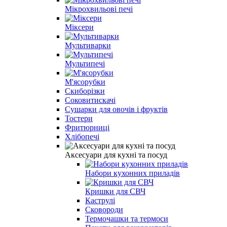
Мікрохвильові печі
Міксери
Мультиварки
Мультипечі
М'ясорубки
Скиборізки
Соковитискачі
Сушарки для овочів і фруктів
Тостери
Фритюрниці
Хлібопечі
Аксесуари для кухні та посуд
Набори кухонних приладів
Кришки для СВЧ
Каструлі
Сковороди
Термочашки та термоси