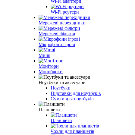
Wi-Fi адаптери
Wi-Fi роутери
Мережеві перехідники
Мережеві фільтри
Мікрофони ігрові
Миші
Монітори
Моноблоки
Ноутбуки та аксесуари
Ноутбуки
Підставки для ноутбуків
Сумки для ноутбуків
Планшети
Планшети
Чохли для планшетів