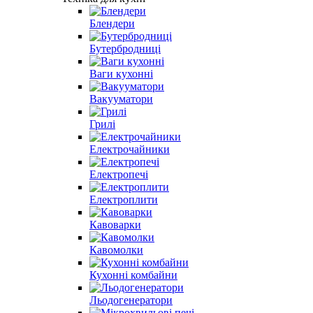
Блендери
Бутербродниці
Ваги кухонні
Вакууматори
Грилі
Електрочайники
Електропечі
Електроплити
Кавоварки
Кавомолки
Кухонні комбайни
Льодогенератори