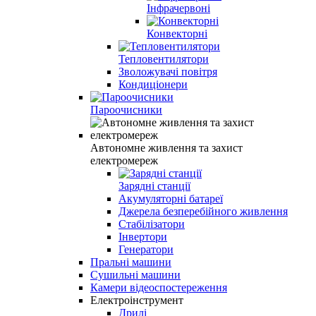
Інфрачервоні
Конвекторні
Тепловентилятори
Зволожувачі повітря
Кондиціонери
Пароочисники
Автономне живлення та захист
електромереж
Зарядні станції
Акумуляторні батареї
Джерела безперебійного живлення
Стабілізатори
Інвертори
Генератори
Пральні машини
Сушильні машини
Камери відеоспостереження
Електроінструмент
Дрилі