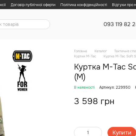
нсії
Договір публічної оферти
Політика конфіденційності
Відгуки про 
093 119 82 
Головна
Каталог
Тактичне сп
Куртки M-Tac
Куртка M-Tac Soft S
Куртка M-Tac So
(M)
В наявності
Артикул: 229950
3 598 грн
Купити