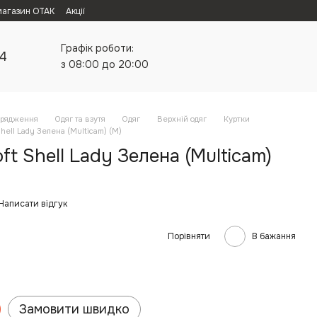
магазин ОТАК
Акції
Графік роботи:
24
з 08:00 до 20:00
орядження
Одяг та взутя
Одяг
Верхній одяг
Куртки
hell Lady Зелена (Multicam) (M)
ft Shell Lady Зелена (Multicam)
Написати відгук
Порівняти
В бажання
Замовити швидко