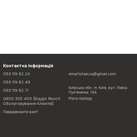
Контактна інформація
093 119 82 24
smartotakua@gmail.com
093 119 82 49
Київська обл., м. Київ, вул. Левка
093 119 82 71
Лук'яненка, 14А
0800 305 400 (Відділ Якості
Мапа проїзду
Обслуговування Клієнтів)
Передзвонити вам?