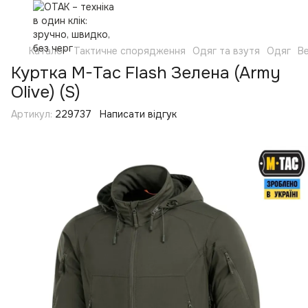
Каталог
Тактичне спорядження
Одяг та взутя
Одяг
Ве
Куртка M-Tac Flash Зелена (Army
Olive) (S)
Артикул:
229737
Написати відгук